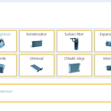
presor
kondenzátor
Sušiaci filter
Expanz
rník
Ohrievač
Chladič oleja
Inte
ompresor