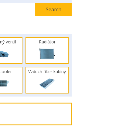
ný ventil
Radiátor
rcooler
Vzduch filter kabíny