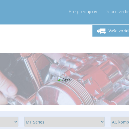
Pre predajcov
Dobre vedie
lok-Piatok 9-17h
Zavolajte teraz!
Pondel
+421905357897
Vaše vozid
+421905357897
pressor-express.sk
info@comp