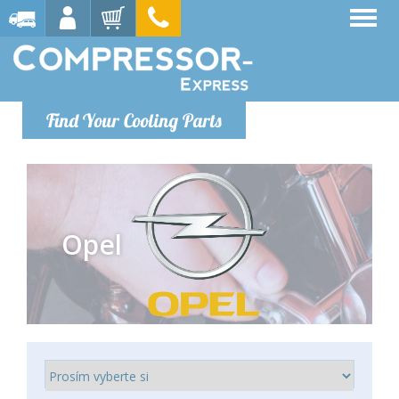
Find Your Cooling Parts
Opel