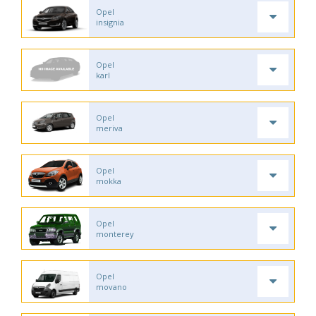
Opel
insignia
Opel
karl
Opel
meriva
Opel
mokka
Opel
monterey
Opel
movano