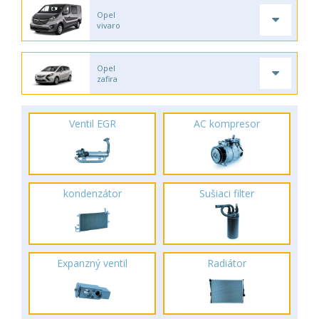
Opel
vivaro
Opel
zafira
Ventil EGR
AC kompresor
kondenzátor
Sušiaci filter
Expanzný ventil
Radiátor