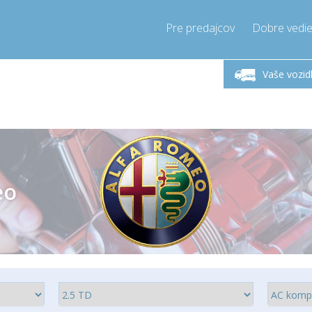
Pre predajcov
Dobre vedie
lok-Piatok 9-17h
Zavolajte teraz!
Pondel
+421905357897
Vaše vozid
+421905357897
pressor-express.sk
info@comp
eo