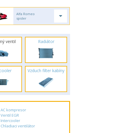
Alfa Romeo
spider
ný ventil
Radiátor
rcooler
Vzduch filter kabíny
AC kompresor
Ventil EGR
Intercooler
Chladiaci ventilátor