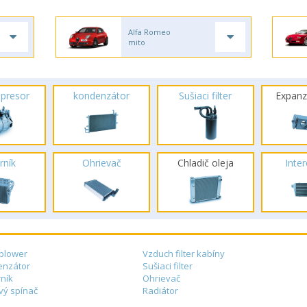
Alfa Romeo
mito
presor
kondenzátor
Sušiaci filter
Expanz
rník
Ohrievač
Chladič oleja
Inte
blower
Vzduch filter kabíny
enzátor
Sušiaci filter
ník
Ohrievač
vý spínač
Radiátor