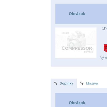
Obrázok
Ch
Výr
Doplnky
Mazivá
Obrázok