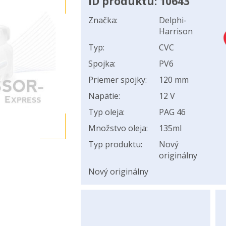
ID produktu: 10643
Značka:
Delphi-
Harrison
Typ:
CVC
Spojka:
PV6
Priemer spojky:
120 mm
Napätie:
12 V
Typ oleja:
PAG 46
Množstvo oleja:
135ml
Typ produktu:
Nový
originálny
Nový originálny