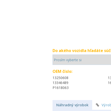
Do akého vozidla hľadáte súč
OEM číslo:
13250608
1
13346489
1
P1618063
Náhradný výrobok
Výro