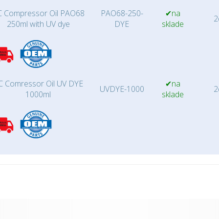
 Compressor Oil PAO68
PAO68-250-
✔na
2d
250ml with UV dye
DYE
sklade
C Comressor Oil UV DYE
✔na
UVDYE-1000
2d
1000ml
sklade