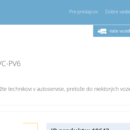
Pre predajcov
Dobre vedie
lok-Piatok 9-17h
Zavolajte teraz!
Pondel
+421905357897
Vaše vozid
+421905357897
pressor-express.sk
info@comp
VC-PV6
ážte technikovi v autoservise, pretože do niektorých vozi