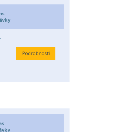
as
ávky
-
Podrobnosti
as
ávky