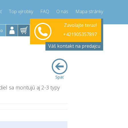
ť
Top výrobky
FAQ
O nás
Mapa stránky
ok-Piatok 9-17h
Zavolajte teraz!
Pondelo
+421905357897
lo
+421905357897
ressor-express.sk
info@compr
Váš kontakt na predajcu
Späť
diel sa montujú aj 2-3 typy