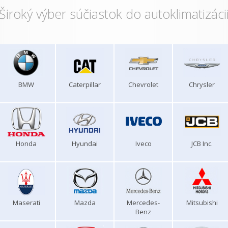
Široký výber súčiastok do autoklimatizáci
BMW
Caterpillar
Chevrolet
Chrysler
Honda
Hyundai
Iveco
JCB Inc.
Maserati
Mazda
Mercedes-
Mitsubishi
Benz