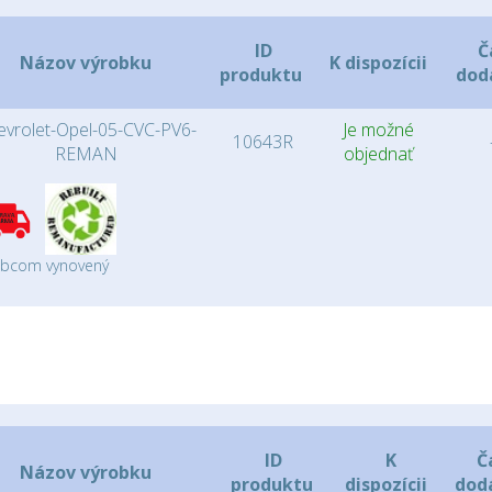
ID
Č
Názov výrobku
K dispozícii
produktu
dod
evrolet-Opel-05-CVC-PV6-
Je možné
10643R
REMAN
objednať
obcom vynovený
ID
K
Č
Názov výrobku
produktu
dispozícii
dod