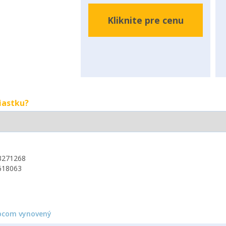
Kliknite pre cenu
iastku?
3271268
618063
bcom vynovený