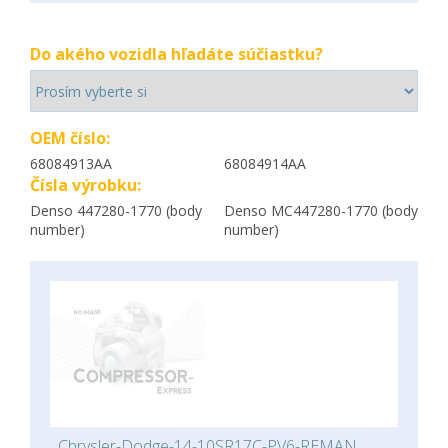
Do akého vozidla hľadáte súčiastku?
OEM číslo:
68084913AA
68084914AA
Čísla výrobku:
Denso 447280-1770 (body
Denso MC447280-1770 (body
number)
number)
Chrysler-Dodge-14-10SR17C-PV6-REMAN