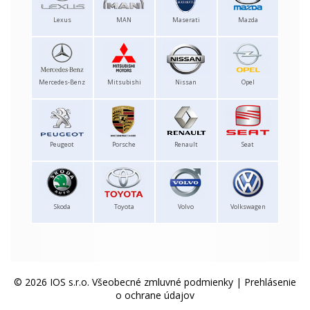
Lexus
MAN
Maserati
Mazda
Mercedes-Benz
Mitsubishi
Nissan
Opel
Peugeot
Porsche
Renault
Seat
Skoda
Toyota
Volvo
Volkswagen
© 2026 IOS s.r.o.
Všeobecné zmluvné podmienky
|
Prehlásenie
o ochrane údajov