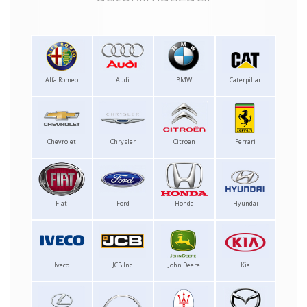
Alfa Romeo
Audi
BMW
Caterpillar
Chevrolet
Chrysler
Citroen
Ferrari
Fiat
Ford
Honda
Hyundai
Iveco
JCB Inc.
John Deere
Kia