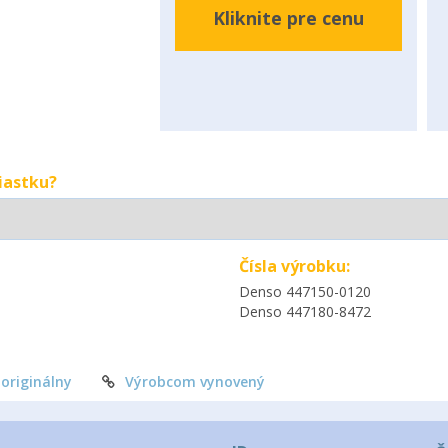
Kliknite pre cenu
iastku?
Čísla výrobku:
Denso 447150-0120
Denso 447180-8472
originálny
Výrobcom vynovený