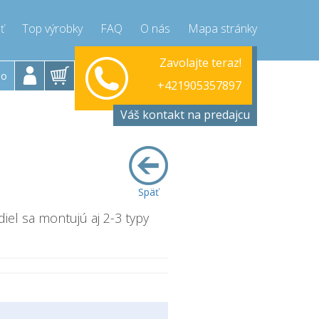
ť
Top výrobky
FAQ
O nás
Mapa stránky
ok-Piatok 9-17h
Zavolajte teraz!
Pondelo
+421905357897
lo
+421905357897
ressor-express.sk
info@compr
Váš kontakt na predajcu
Späť
diel sa montujú aj 2-3 typy