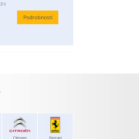
ni
Podrobnosti
í
Citroen
Ferrari