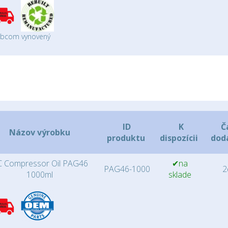
obcom vynovený
ID
K
Č
Názov výrobku
produktu
dispozícii
dod
 Compressor Oil PAG46
✔na
PAG46-1000
2d
1000ml
sklade