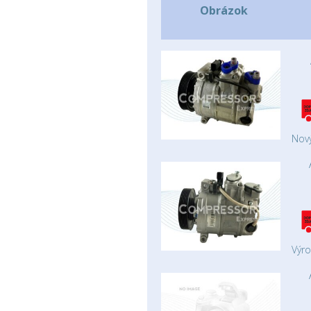
Obrázok
Nový
Výr