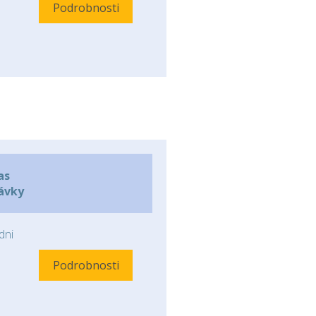
Podrobnosti
as
ávky
ni
Podrobnosti