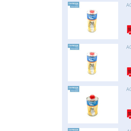
AC
AC
AC