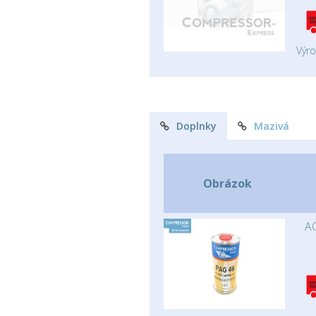
Výr
Doplnky
Mazivá
Obrázok
AC