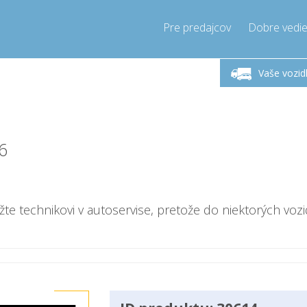
Pre predajcov
Dobre vedie
lok-Piatok 9-17h
Zavolajte teraz!
Pondel
+421905357897
Vaše vozid
+421905357897
pressor-express.sk
info@comp
6
ážte technikovi v autoservise, pretože do niektorých vozi