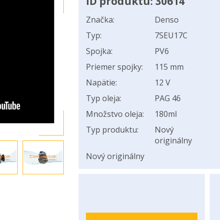
ID produktu: 30614
Značka:
Denso
Typ:
7SEU17C
Spojka:
PV6
Priemer spojky:
115 mm
Napätie:
12 V
Typ oleja:
PAG 46
Množstvo oleja:
180ml
Typ produktu:
Nový
originálny
Nový originálny