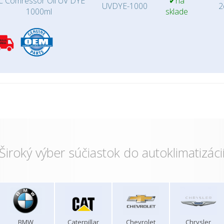
C Comressor Oil UV DYE
✔na
UVDYE-1000
2d
1000ml
sklade
Široký výber súčiastok do autoklimatizáci
BMW
Caterpillar
Chevrolet
Chrysler