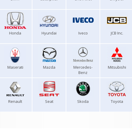
Honda
Hyundai
Iveco
JCB Inc.
Maserati
Mazda
Mercedes-
Mitsubishi
Benz
Renault
Seat
Skoda
Toyota