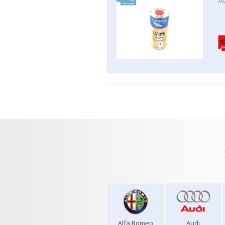
A
Alfa Romeo
Audi