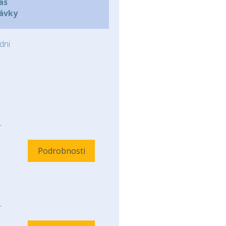
as
ávky
dni
-
Podrobnosti
-