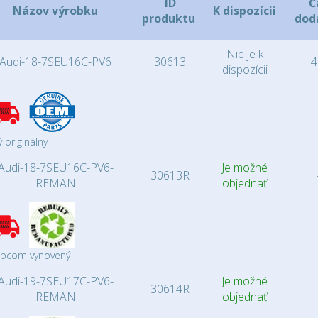
ID
Č
Názov výrobku
K dispozícii
produktu
dod
Nie je k
Audi-18-7SEU16C-PV6
30613
4
dispozícii
 originálny
Audi-18-7SEU16C-PV6-
Je možné
30613R
REMAN
objednať
obcom vynovený
Audi-19-7SEU17C-PV6-
Je možné
30614R
REMAN
objednať