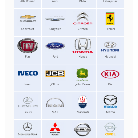
Alfa Romeo
Audi
BMW
Caterpillar
Chevrolet
Chrysler
Citroen
Ferrari
Fiat
Ford
Honda
Hyundai
Iveco
JCB Inc.
John Deere
Kia
Lexus
MAN
Maserati
Mazda