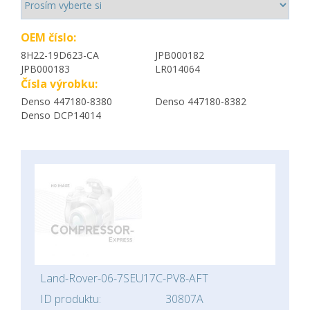
OEM číslo:
8H22-19D623-CA
JPB000182
JPB000183
LR014064
Čísla výrobku:
Denso 447180-8380
Denso 447180-8382
Denso DCP14014
Land-Rover-06-7SEU17C-PV8-AFT
ID produktu:
30807A