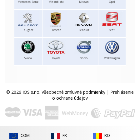
Mercedes-Benz
Mitsubishi
Nissan
Opel
Peugeot
Porsche
Renault
Seat
Skoda
Toyota
Volvo
Volkswagen
© 2026 IOS s.r.o.
Všeobecné zmluvné podmienky
|
Prehlásenie
o ochrane údajov
COM
FR
RO