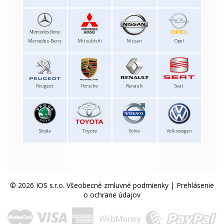
Mercedes-Benz
Mitsubishi
Nissan
Opel
Peugeot
Porsche
Renault
Seat
Skoda
Toyota
Volvo
Volkswagen
© 2026 IOS s.r.o.
Všeobecné zmluvné podmienky
|
Prehlásenie
o ochrane údajov