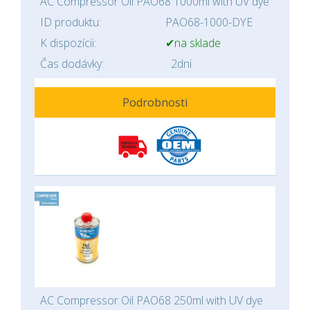
AC Compressor Oil PAO68 1000ml with UV dye
ID produktu:
PAO68-1000-DYE
K dispozícii:
✔na sklade
Čas dodávky:
2dni
Podrobnosti
AC Compressor Oil PAO68 250ml with UV dye