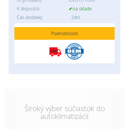
ID produktu:
UVDYE-1000
K dispozícii:
✔na sklade
Čas dodávky:
2dni
Podrobnosti
Široký výber súčiastok do
autoklimatizácií