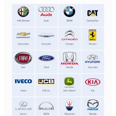
Alfa Romeo
Audi
BMW
Caterpillar
Chevrolet
Chrysler
Citroen
Ferrari
Fiat
Ford
Honda
Hyundai
Iveco
JCB Inc.
John Deere
Kia
Lexus
MAN
Maserati
Mazda