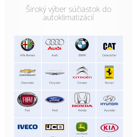
Široký výber súčiastok do
autoklimatizácií
Alfa Romeo
Audi
BMW
Caterpillar
Chevrolet
Chrysler
Citroen
Ferrari
Fiat
Ford
Honda
Hyundai