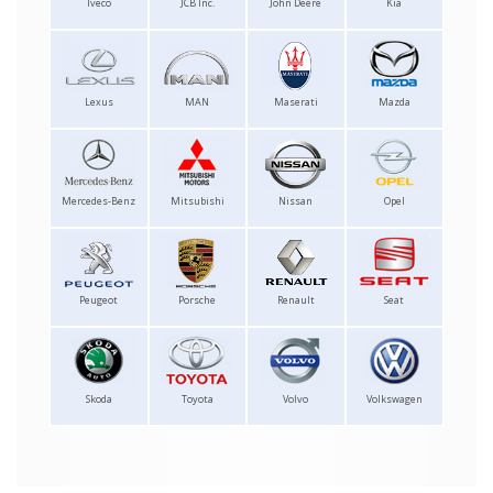
Iveco
JCB Inc.
John Deere
Kia
Lexus
MAN
Maserati
Mazda
Mercedes-Benz
Mitsubishi
Nissan
Opel
Peugeot
Porsche
Renault
Seat
Skoda
Toyota
Volvo
Volkswagen