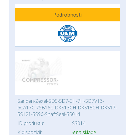
Podrobnosti
Sanden-Zexel-SD5-SD7-5H-7H-SD7V16-
6CA17C-7SB16C-DKS13CH-DKS15CH-DKS17-
SS121-SS96-ShaftSeal-SS014
ID produktu:
SS014
K dispozícii:
✔na sklade