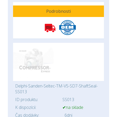
Podrobnosti
Delphi-Sanden-Seltec-TM-V5-SD7-ShaftSeal-
SS013
ID produktu:
SS013
K dispozícii:
✔na sklade
Čas dodávky:
6dni