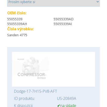
OEM číslo:
55055339
55055339AD
55055339AH
55055339AI
Čísla výrobku:
Sanden 4775
Dodge-17-7H15-PV8-AFT
ID produktu:
US-20849A
K dispozícii:
✔na sklade