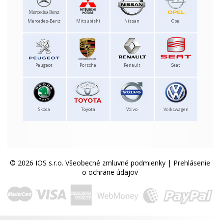
Mercedes-Benz
Mitsubishi
Nissan
Opel
Peugeot
Porsche
Renault
Seat
Skoda
Toyota
Volvo
Volkswagen
© 2026 IOS s.r.o.
Všeobecné zmluvné podmienky
|
Prehlásenie
o ochrane údajov