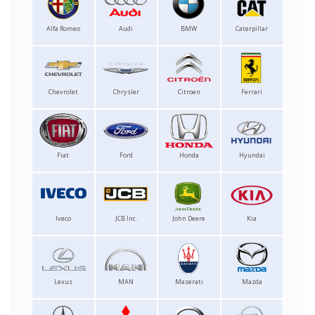
Alfa Romeo
Audi
BMW
Caterpillar
Chevrolet
Chrysler
Citroen
Ferrari
Fiat
Ford
Honda
Hyundai
Iveco
JCB Inc.
John Deere
Kia
Lexus
MAN
Maserati
Mazda