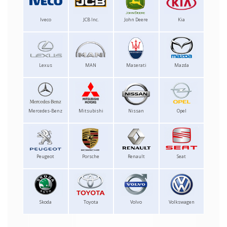
Iveco
JCB Inc.
John Deere
Kia
Lexus
MAN
Maserati
Mazda
Mercedes-Benz
Mitsubishi
Nissan
Opel
Peugeot
Porsche
Renault
Seat
Skoda
Toyota
Volvo
Volkswagen