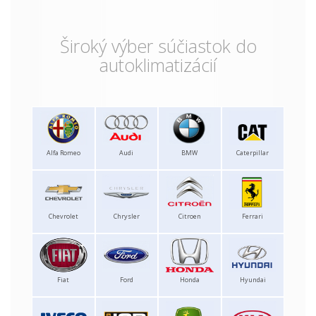
Široký výber súčiastok do
autoklimatizácií
Alfa Romeo
Audi
BMW
Caterpillar
Chevrolet
Chrysler
Citroen
Ferrari
Fiat
Ford
Honda
Hyundai