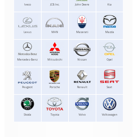
Iveco
JCB Inc.
John Deere
Kia
Lexus
MAN
Maserati
Mazda
Mercedes-Benz
Mitsubishi
Nissan
Opel
Peugeot
Porsche
Renault
Seat
Skoda
Toyota
Volvo
Volkswagen