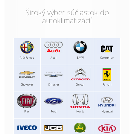
Široký výber súčiastok do
autoklimatizácií
Alfa Romeo
Audi
BMW
Caterpillar
Chevrolet
Chrysler
Citroen
Ferrari
Fiat
Ford
Honda
Hyundai