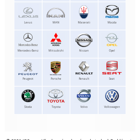
Lexus
MAN
Maserati
Mazda
Mercedes-Benz
Mitsubishi
Nissan
Opel
Peugeot
Porsche
Renault
Seat
Skoda
Toyota
Volvo
Volkswagen