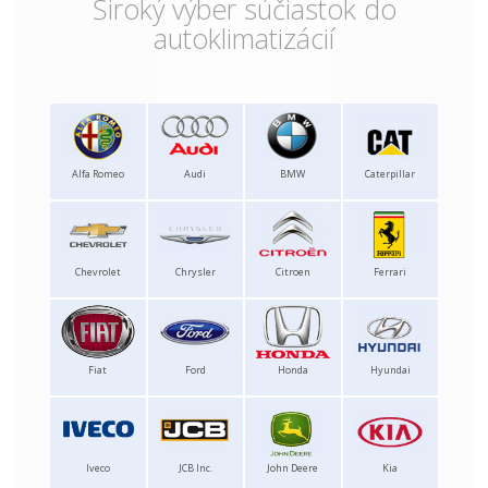
Široký výber súčiastok do
autoklimatizácií
Alfa Romeo
Audi
BMW
Caterpillar
Chevrolet
Chrysler
Citroen
Ferrari
Fiat
Ford
Honda
Hyundai
Iveco
JCB Inc.
John Deere
Kia