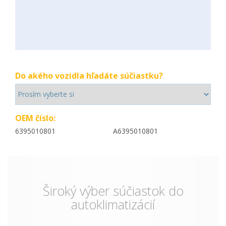
Do akého vozidla hľadáte súčiastku?
OEM číslo:
6395010801
A6395010801
Široký výber súčiastok do
autoklimatizácií