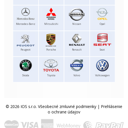
Mercedes-Benz
Mitsubishi
Nissan
Opel
Peugeot
Porsche
Renault
Seat
Skoda
Toyota
Volvo
Volkswagen
© 2026 IOS s.r.o.
Všeobecné zmluvné podmienky
|
Prehlásenie
o ochrane údajov