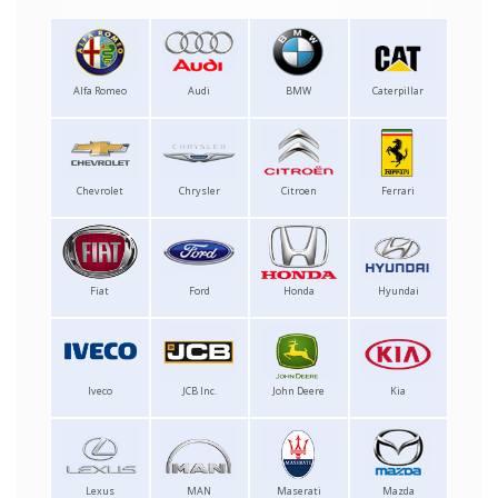
Alfa Romeo
Audi
BMW
Caterpillar
Chevrolet
Chrysler
Citroen
Ferrari
Fiat
Ford
Honda
Hyundai
Iveco
JCB Inc.
John Deere
Kia
Lexus
MAN
Maserati
Mazda