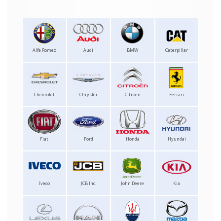
Alfa Romeo
Audi
BMW
Caterpillar
Chevrolet
Chrysler
Citroen
Ferrari
Fiat
Ford
Honda
Hyundai
Iveco
JCB Inc.
John Deere
Kia