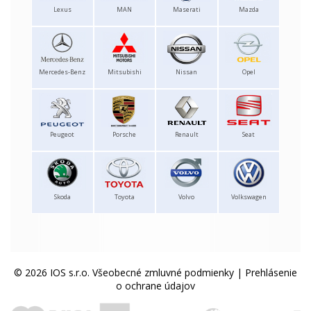
Lexus
MAN
Maserati
Mazda
Mercedes-Benz
Mitsubishi
Nissan
Opel
Peugeot
Porsche
Renault
Seat
Skoda
Toyota
Volvo
Volkswagen
© 2026 IOS s.r.o.
Všeobecné zmluvné podmienky
|
Prehlásenie
o ochrane údajov