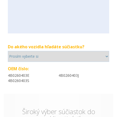
Do akého vozidla hľadáte súčiastku?
OEM číslo:
4B0260403E
4B0260403J
4B0260403S
Široký výber súčiastok do