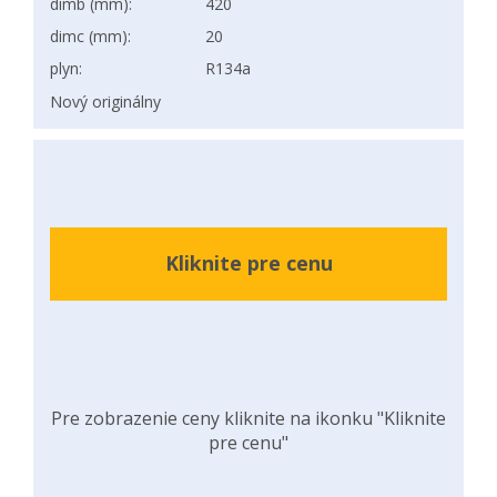
dimb (mm):
420
dimc (mm):
20
plyn:
R134a
Nový originálny
Kliknite pre cenu
Pre zobrazenie ceny kliknite na ikonku "Kliknite
pre cenu"