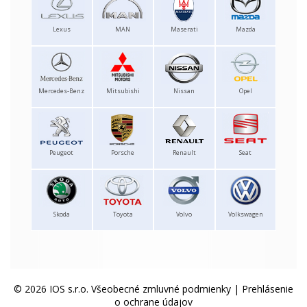
Lexus
MAN
Maserati
Mazda
Mercedes-Benz
Mitsubishi
Nissan
Opel
Peugeot
Porsche
Renault
Seat
Skoda
Toyota
Volvo
Volkswagen
© 2026 IOS s.r.o.
Všeobecné zmluvné podmienky
|
Prehlásenie
o ochrane údajov