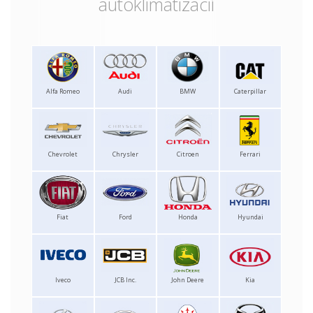
autoklimatizácií
Alfa Romeo
Audi
BMW
Caterpillar
Chevrolet
Chrysler
Citroen
Ferrari
Fiat
Ford
Honda
Hyundai
Iveco
JCB Inc.
John Deere
Kia