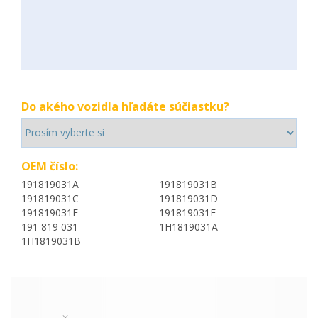
Do akého vozidla hľadáte súčiastku?
OEM číslo:
191819031A
191819031B
191819031C
191819031D
191819031E
191819031F
191 819 031
1H1819031A
1H1819031B