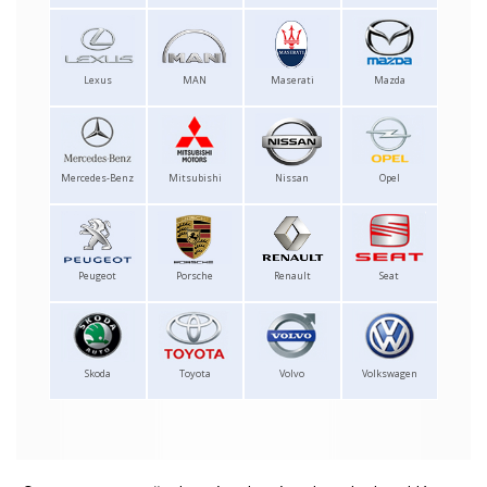
Lexus
MAN
Maserati
Mazda
Mercedes-Benz
Mitsubishi
Nissan
Opel
Peugeot
Porsche
Renault
Seat
Skoda
Toyota
Volvo
Volkswagen