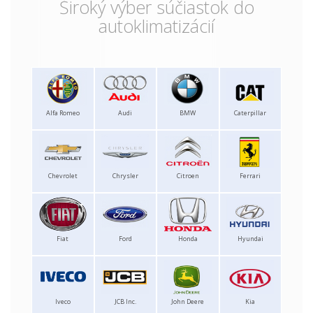
Široký výber súčiastok do
autoklimatizácií
Alfa Romeo
Audi
BMW
Caterpillar
Chevrolet
Chrysler
Citroen
Ferrari
Fiat
Ford
Honda
Hyundai
Iveco
JCB Inc.
John Deere
Kia