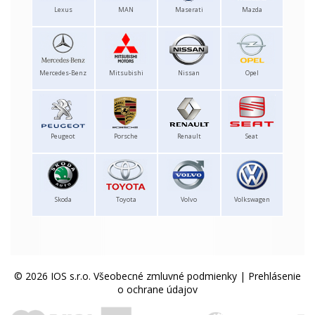
Lexus
MAN
Maserati
Mazda
Mercedes-Benz
Mitsubishi
Nissan
Opel
Peugeot
Porsche
Renault
Seat
Skoda
Toyota
Volvo
Volkswagen
© 2026 IOS s.r.o.
Všeobecné zmluvné podmienky
|
Prehlásenie
o ochrane údajov