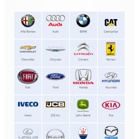
Alfa Romeo
Audi
BMW
Caterpillar
Chevrolet
Chrysler
Citroen
Ferrari
Fiat
Ford
Honda
Hyundai
Iveco
JCB Inc.
John Deere
Kia