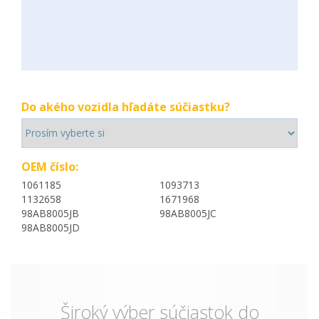
Do akého vozidla hľadáte súčiastku?
OEM číslo:
1061185
1093713
1132658
1671968
98AB8005JB
98AB8005JC
98AB8005JD
Široký výber súčiastok do