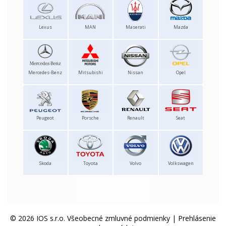
Lexus
MAN
Maserati
Mazda
Mercedes-Benz
Mitsubishi
Nissan
Opel
Peugeot
Porsche
Renault
Seat
Skoda
Toyota
Volvo
Volkswagen
© 2026 IOS s.r.o.
Všeobecné zmluvné podmienky
|
Prehlásenie