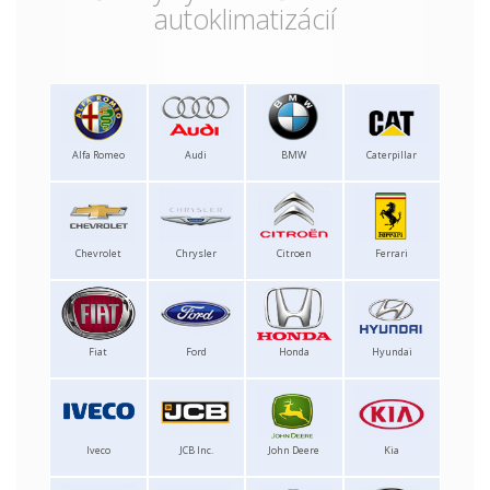
autoklimatizácií
Alfa Romeo
Audi
BMW
Caterpillar
Chevrolet
Chrysler
Citroen
Ferrari
Fiat
Ford
Honda
Hyundai
Iveco
JCB Inc.
John Deere
Kia