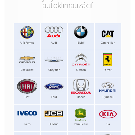
autoklimatizácií
Alfa Romeo
Audi
BMW
Caterpillar
Chevrolet
Chrysler
Citroen
Ferrari
Fiat
Ford
Honda
Hyundai
Iveco
JCB Inc.
John Deere
Kia