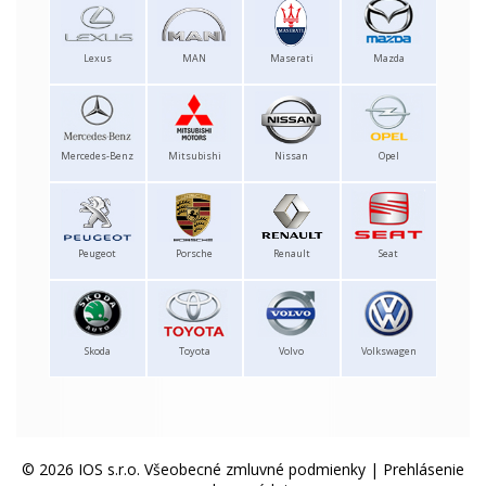
Lexus
MAN
Maserati
Mazda
Mercedes-Benz
Mitsubishi
Nissan
Opel
Peugeot
Porsche
Renault
Seat
Skoda
Toyota
Volvo
Volkswagen
© 2026 IOS s.r.o.
Všeobecné zmluvné podmienky
|
Prehlásenie