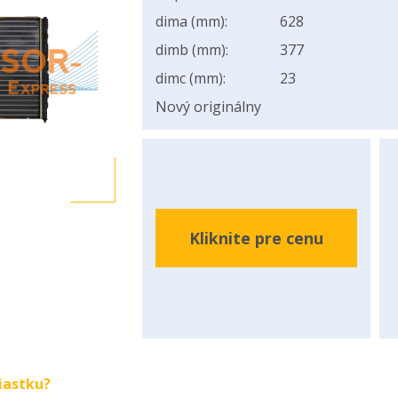
dima (mm):
628
dimb (mm):
377
dimc (mm):
23
Nový originálny
Kliknite pre cenu
iastku?