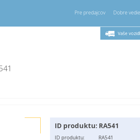
Pre predajcov
Dobre vedie
lok-Piatok 9-17h
Zavolajte teraz!
Pondel
+421905357897
Vaše vozid
+421905357897
pressor-express.sk
info@comp
A541
ID produktu: RA541
ID produktu:
RA541