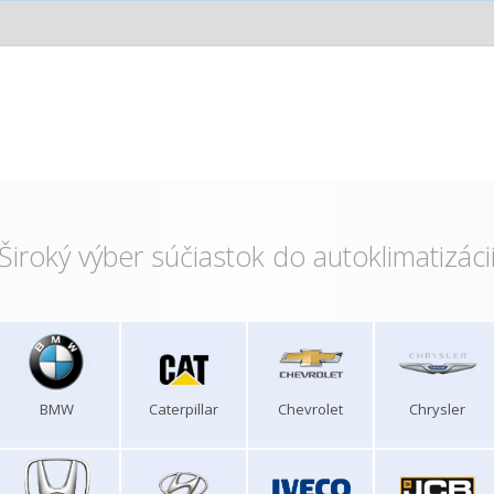
Široký výber súčiastok do autoklimatizáci
BMW
Caterpillar
Chevrolet
Chrysler