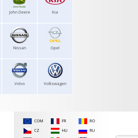
John Deere
Kia
Nissan
Opel
Volvo
Volkswagen
COM
FR
RO
CZ
HU
RU