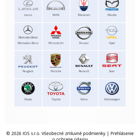
Lexus
MAN
Maserati
Mazda
Mercedes-Benz
Mitsubishi
Nissan
Opel
Peugeot
Porsche
Renault
Seat
Skoda
Toyota
Volvo
Volkswagen
© 2026 IOS s.r.o.
Všeobecné zmluvné podmienky
|
Prehlásenie
o ochrane údajov