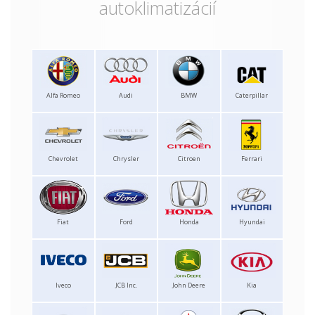
autoklimatizácií
Alfa Romeo
Audi
BMW
Caterpillar
Chevrolet
Chrysler
Citroen
Ferrari
Fiat
Ford
Honda
Hyundai
Iveco
JCB Inc.
John Deere
Kia