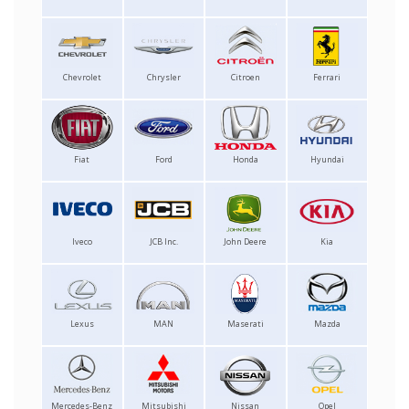
Chevrolet
Chrysler
Citroen
Ferrari
Fiat
Ford
Honda
Hyundai
Iveco
JCB Inc.
John Deere
Kia
Lexus
MAN
Maserati
Mazda
Mercedes-Benz
Mitsubishi
Nissan
Opel