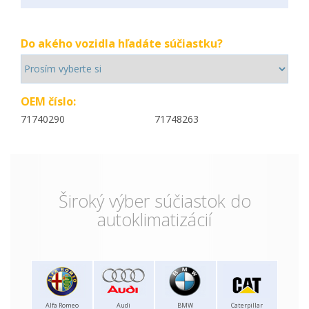
Do akého vozidla hľadáte súčiastku?
OEM číslo:
71740290
71748263
Široký výber súčiastok do
autoklimatizácií
Alfa Romeo
Audi
BMW
Caterpillar