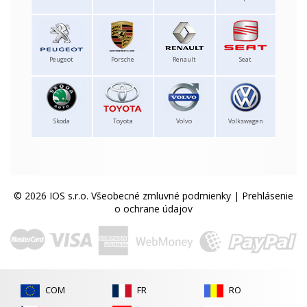
Peugeot
Porsche
Renault
Seat
Skoda
Toyota
Volvo
Volkswagen
© 2026 IOS s.r.o.
Všeobecné zmluvné podmienky
|
Prehlásenie
o ochrane údajov
COM
FR
RO