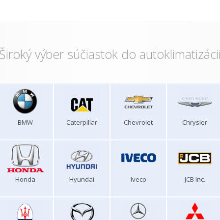
Široký výber súčiastok do autoklimatizáci
BMW
Caterpillar
Chevrolet
Chrysler
Honda
Hyundai
Iveco
JCB Inc.