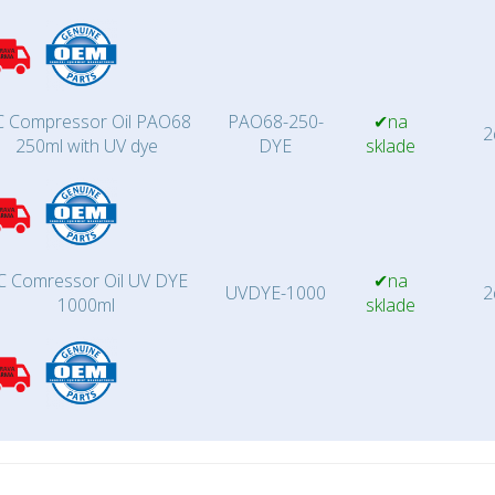
 Compressor Oil PAO68
PAO68-250-
✔na
2d
250ml with UV dye
DYE
sklade
C Comressor Oil UV DYE
✔na
UVDYE-1000
2d
1000ml
sklade