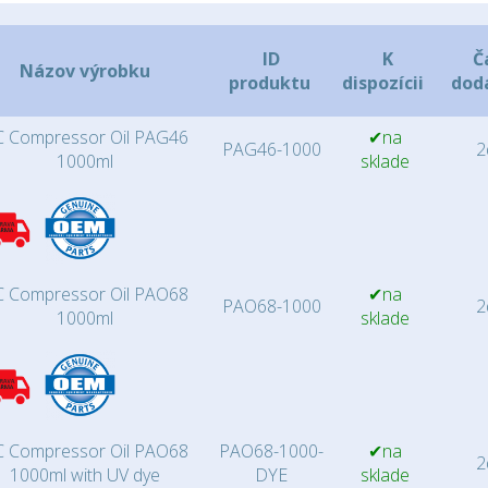
ID
K
Č
Názov výrobku
produktu
dispozícii
dod
 Compressor Oil PAG46
✔na
PAG46-1000
2d
1000ml
sklade
 Compressor Oil PAO68
✔na
PAO68-1000
2d
1000ml
sklade
 Compressor Oil PAO68
PAO68-1000-
✔na
2d
1000ml with UV dye
DYE
sklade