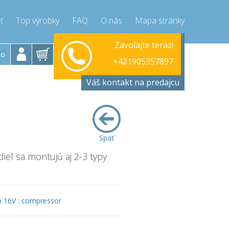
ť
Top výrobky
FAQ
O nás
Mapa stránky
ok-Piatok 9-17h
Zavolajte teraz!
Pondelo
+421905357897
lo
+421905357897
ressor-express.sk
info@compr
Váš kontakt na predajcu
Späť
diel sa montujú aj 2-3 typy
.5 16V : compressor