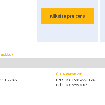
Kliknite pre cenu
iastku?
Čísla výrobku:
7701-22265
Halla-HCC F500-VVVCA-02
Halla-HCC VVVCA-02