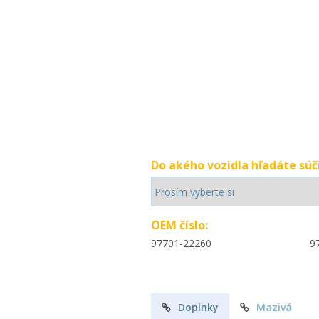
Do akého vozidla hľadáte súč
OEM číslo:
97701-22260
9
Doplnky
Mazivá