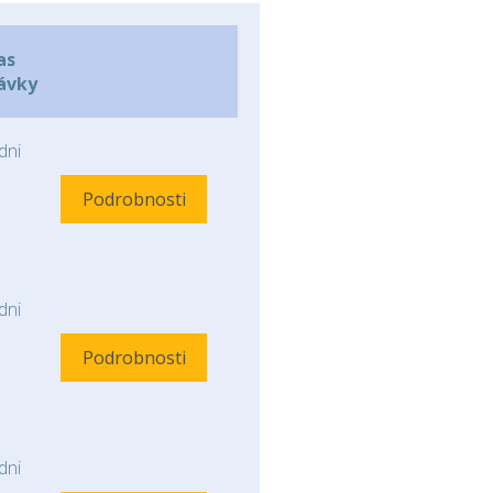
as
ávky
ni
Podrobnosti
ni
Podrobnosti
ni