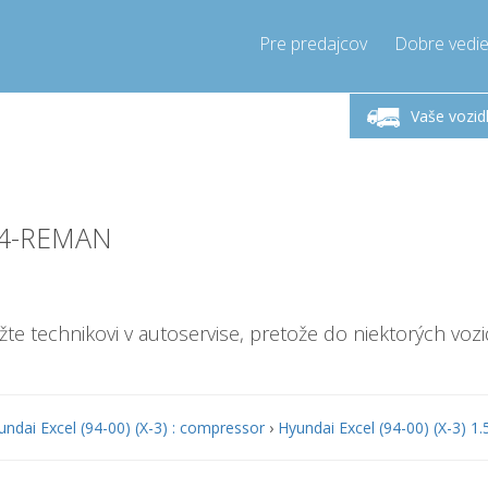
Pre predajcov
Dobre vedie
lok-Piatok 9-17h
Zavolajte teraz!
Pondel
+421905357897
Vaše vozid
+421905357897
pressor-express.sk
info@comp
V4-REMAN
ážte technikovi v autoservise, pretože do niektorých vozi
undai Excel (94-00) (X-3) : compressor
›
Hyundai Excel (94-00) (X-3) 1