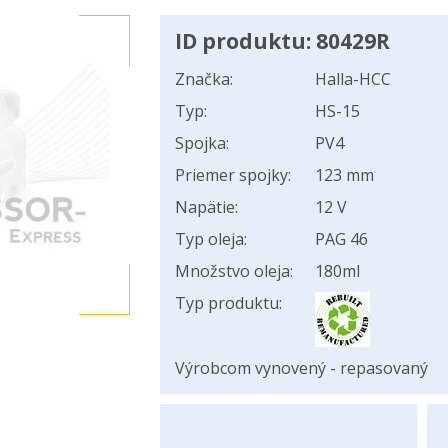
ID produktu: 80429R
Značka:
Halla-HCC
Typ:
HS-15
Spojka:
PV4
Priemer spojky:
123 mm
Napätie:
12 V
Typ oleja:
PAG 46
Množstvo oleja:
180ml
Typ produktu:
Výrobcom vynovený - repasovaný