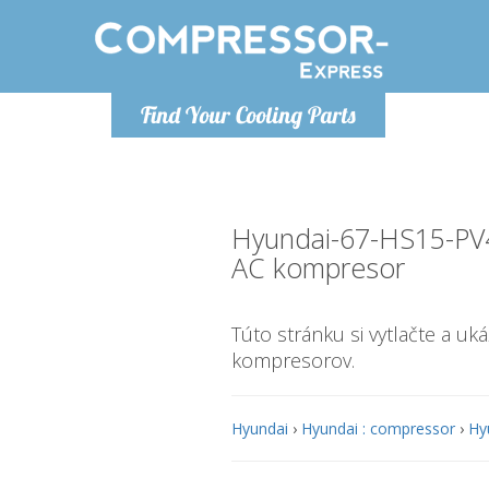
Ponde
Find Your Cooling Parts
info@com
Hyundai-67-HS15-P
AC kompresor
Túto stránku si vytlačte a uk
kompresorov.
Hyundai
›
Hyundai : compressor
›
Hy