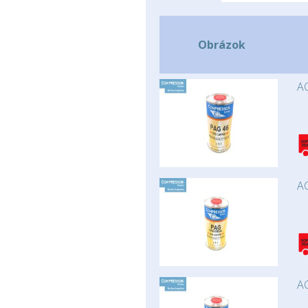
Obrázok
AC
AC
AC