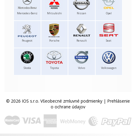
Mercedes-Benz
Mitsubishi
Nissan
Opel
Peugeot
Porsche
Renault
Seat
Skoda
Toyota
Volvo
Volkswagen
© 2026 IOS s.r.o.
Všeobecné zmluvné podmienky
|
Prehlásenie
o ochrane údajov