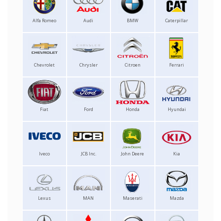
Alfa Romeo
Audi
BMW
Caterpillar
Chevrolet
Chrysler
Citroen
Ferrari
Fiat
Ford
Honda
Hyundai
Iveco
JCB Inc.
John Deere
Kia
Lexus
MAN
Maserati
Mazda