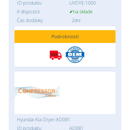
ID produktu:
UVDYE-1000
K dispozícii:
✔na sklade
Čas dodávky:
2dni
Podrobnosti
Hyundai-Kia-Dryer-AD081
ID produktu:
AD081