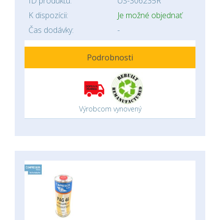
ID produktu:
US-306235R
K dispozícii:
Je možné objednať
Čas dodávky:
-
Podrobnosti
Výrobcom vynovený