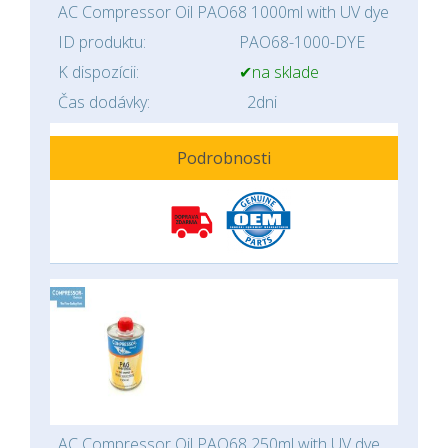
AC Compressor Oil PAO68 1000ml with UV dye
ID produktu:
PAO68-1000-DYE
K dispozícii:
✔na sklade
Čas dodávky:
2dni
Podrobnosti
AC Compressor Oil PAO68 250ml with UV dye