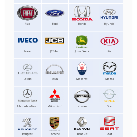
Fiat
Ford
Honda
Hyundai
Iveco
JCB Inc.
John Deere
Kia
Lexus
MAN
Maserati
Mazda
Mercedes-Benz
Mitsubishi
Nissan
Opel
Peugeot
Porsche
Renault
Seat