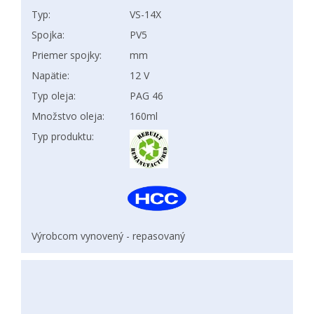
Typ:
VS-14X
Spojka:
PV5
Priemer spojky:
mm
Napätie:
12 V
Typ oleja:
PAG 46
Množstvo oleja:
160ml
Typ produktu:
Výrobcom vynovený - repasovaný