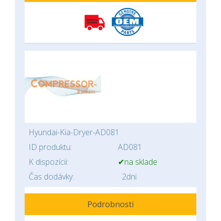
Hyundai-Kia-Dryer-AD081
ID produktu:
AD081
K dispozícii:
✔na sklade
Čas dodávky:
2dni
Podrobnosti