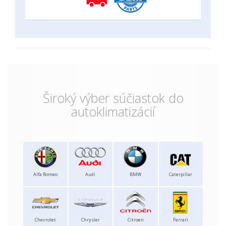
Široký výber súčiastok do
autoklimatizácií
Alfa Romeo
Audi
BMW
Caterpillar
Chevrolet
Chrysler
Citroen
Ferrari