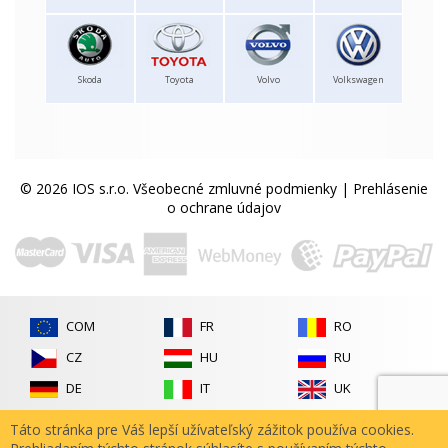
Skoda
Toyota
Volvo
Volkswagen
© 2026 IOS s.r.o.
Všeobecné zmluvné podmienky
|
Prehlásenie
o ochrane údajov
COM
FR
RO
CZ
HU
RU
DE
IT
UK
ES
PL
Táto stránka pre Váš lepší užívateľský zážitok používa cookies.