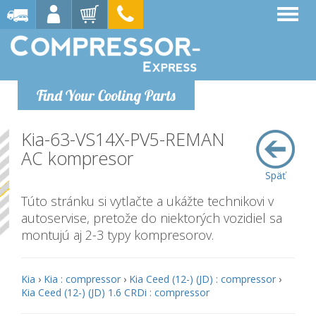
Find Your Cooling Parts
Kia-63-VS14X-PV5-REMAN
AC kompresor
Späť
Túto stránku si vytlačte a ukážte technikovi v
autoservise, pretože do niektorých vozidiel sa
montujú aj 2-3 typy kompresorov.
Kia
›
Kia : compressor
›
Kia Ceed (12-) (JD) : compressor
›
Kia Ceed (12-) (JD) 1.6 CRDi : compressor