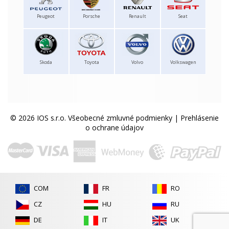
Peugeot
Porsche
Renault
Seat
Skoda
Toyota
Volvo
Volkswagen
© 2026 IOS s.r.o.
Všeobecné zmluvné podmienky
|
Prehlásenie
o ochrane údajov
COM
FR
RO
CZ
HU
RU
DE
IT
UK