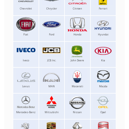
Chevrolet
Chrysler
Citroen
Ferrari
Fiat
Ford
Honda
Hyundai
Iveco
JCB Inc.
John Deere
Kia
Lexus
MAN
Maserati
Mazda
Mercedes-Benz
Mitsubishi
Nissan
Opel