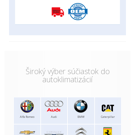
Široký výber súčiastok do
autoklimatizácií
Alfa Romeo
Audi
BMW
Caterpillar