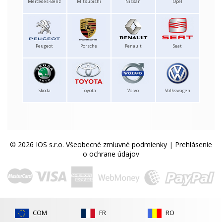
Mercedes-Benz
Mitsubishi
Nissan
Opel
Peugeot
Porsche
Renault
Seat
Skoda
Toyota
Volvo
Volkswagen
© 2026 IOS s.r.o.
Všeobecné zmluvné podmienky
|
Prehlásenie
o ochrane údajov
COM
FR
RO