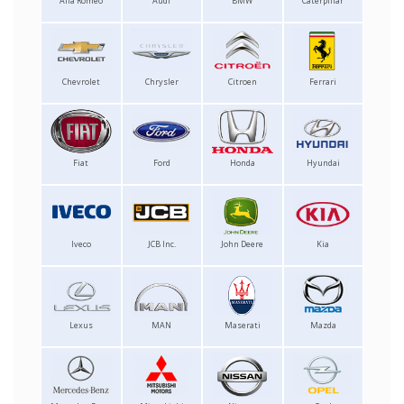
Alfa Romeo
Audi
BMW
Caterpillar
Chevrolet
Chrysler
Citroen
Ferrari
Fiat
Ford
Honda
Hyundai
Iveco
JCB Inc.
John Deere
Kia
Lexus
MAN
Maserati
Mazda