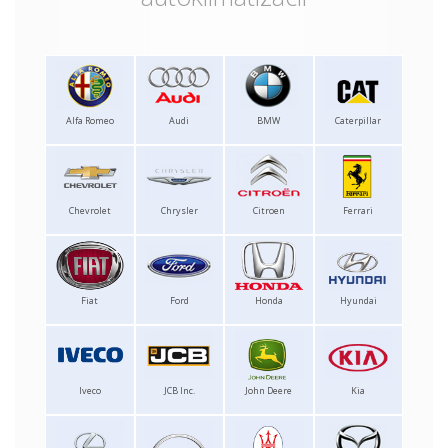
Alfa Romeo
Audi
BMW
Caterpillar
Chevrolet
Chrysler
Citroen
Ferrari
Fiat
Ford
Honda
Hyundai
Iveco
JCB Inc.
John Deere
Kia