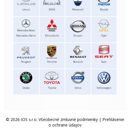
Lexus
MAN
Maserati
Mazda
Mercedes-Benz
Mitsubishi
Nissan
Opel
Peugeot
Porsche
Renault
Seat
Skoda
Toyota
Volvo
Volkswagen
© 2026 IOS s.r.o.
Všeobecné zmluvné podmienky
|
Prehlásenie
o ochrane údajov