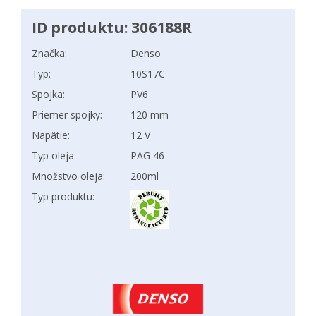
ID produktu: 306188R
Značka:
Denso
Typ:
10S17C
Spojka:
PV6
Priemer spojky:
120 mm
Napätie:
12 V
Typ oleja:
PAG 46
Množstvo oleja:
200ml
Typ produktu: