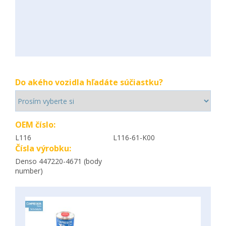
Do akého vozidla hľadáte súčiastku?
OEM číslo:
L116
L116-61-K00
Čísla výrobku:
Denso 447220-4671 (body
number)