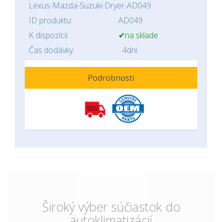
Lexus-Mazda-Suzuki-Dryer-AD049
ID produktu:
AD049
K dispozícii:
✔na sklade
Čas dodávky:
4dni
Podrobnosti
Široký výber súčiastok do
autoklimatizácií