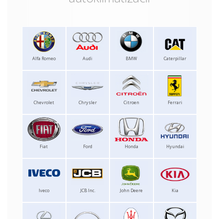
Alfa Romeo
Audi
BMW
Caterpillar
Chevrolet
Chrysler
Citroen
Ferrari
Fiat
Ford
Honda
Hyundai
Iveco
JCB Inc.
John Deere
Kia