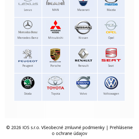
Lexus
MAN
Maserati
Mazda
Mercedes-Benz
Mitsubishi
Nissan
Opel
Peugeot
Porsche
Renault
Seat
Skoda
Toyota
Volvo
Volkswagen
© 2026 IOS s.r.o.
Všeobecné zmluvné podmienky
|
Prehlásenie
o ochrane údajov