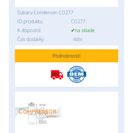
Subaru-Condenser-CO277
ID produktu:
CO277
K dispozícii:
✔na sklade
Čas dodávky:
4dni
Podrobnosti