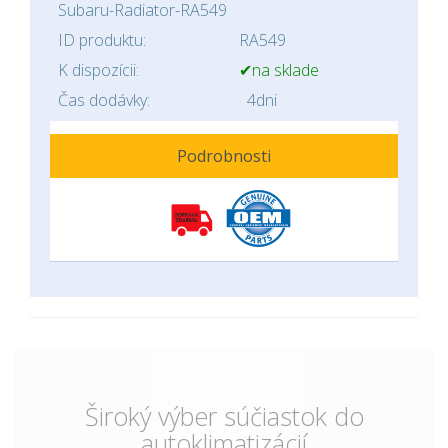
Subaru-Radiator-RA549
ID produktu:
RA549
K dispozícii:
✔na sklade
Čas dodávky:
4dni
Podrobnosti
Široký výber súčiastok do
autoklimatizácií