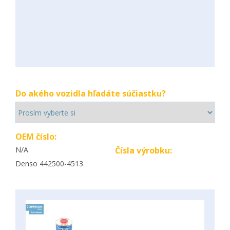
Do akého vozidla hľadáte súčiastku?
OEM číslo:
N/A
Čísla výrobku:
Denso 442500-4513