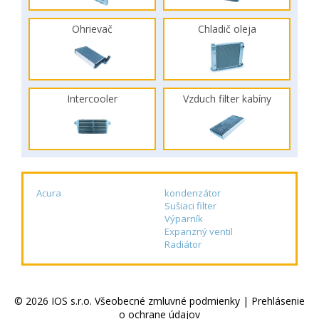
Ohrievač
Chladič oleja
Intercooler
Vzduch filter kabíny
Acura
kondenzátor
Sušiaci filter
Výparník
Expanzný ventil
Radiátor
© 2026 IOS s.r.o.
Všeobecné zmluvné podmienky
|
Prehlásenie
o ochrane údajov