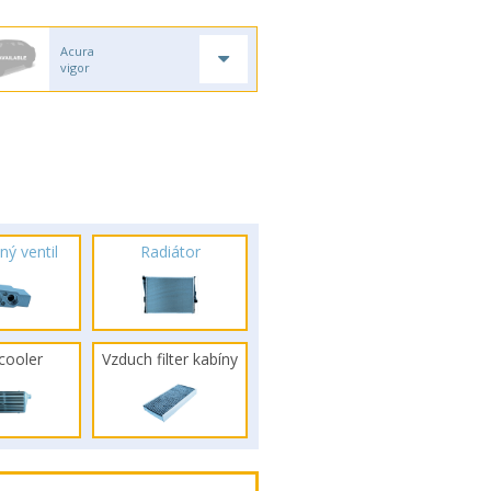
Acura
vigor
ný ventil
Radiátor
rcooler
Vzduch filter kabíny