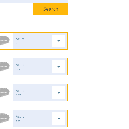
Acura
el
Acura
legend
Acura
rdx
Acura
slx