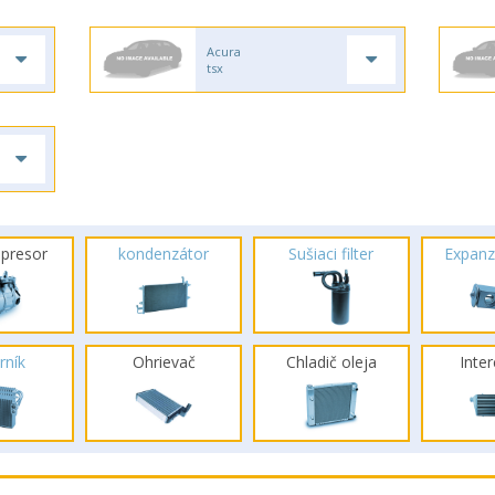
Acura
tsx
presor
kondenzátor
Sušiaci filter
Expanz
rník
Ohrievač
Chladič oleja
Inte