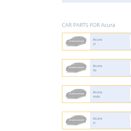
CAR PARTS FOR Acura
Acura
cl
Acura
ilx
Acura
mdx
Acura
rl