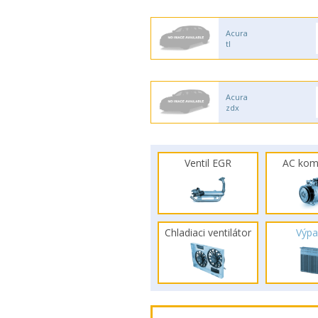
Acura
tl
Acura
zdx
Ventil EGR
AC kom
Chladiaci ventilátor
Výpa