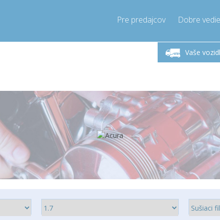
Pre predajcov
Dobre vedie
lok-Piatok 9-17h
Zavolajte teraz!
Pondel
+421905357897
Vaše vozid
+421905357897
pressor-express.sk
info@comp