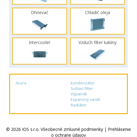
Ohrievač
Chladič oleja
Intercooler
Vzduch filter kabíny
Acura
kondenzátor
Sušiaci filter
Výparník
Expanzný ventil
Radiátor
© 2026 IOS s.r.o.
Všeobecné zmluvné podmienky
|
Prehlásenie
o ochrane údajov