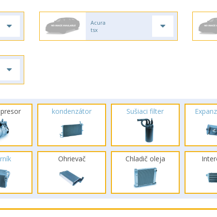
Acura
tsx
presor
kondenzátor
Sušiaci filter
Expanz
rník
Ohrievač
Chladič oleja
Inte