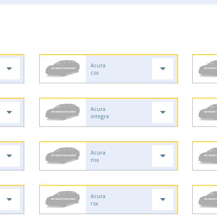
Acura
csx
Acura
integra
Acura
nsx
Acura
rsx