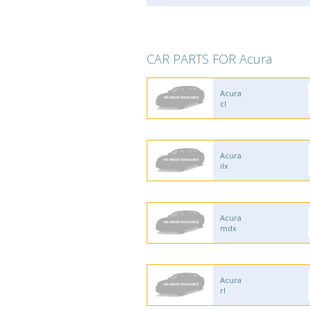
CAR PARTS FOR Acura
Acura
cl
Acura
ilx
Acura
mdx
Acura
rl