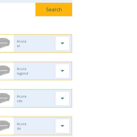
Acura
el
Acura
legend
Acura
rdx
Acura
slx