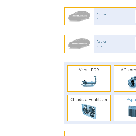
Acura
tl
Acura
zdx
Ventil EGR
AC kom
Chladiaci ventilátor
Výpa