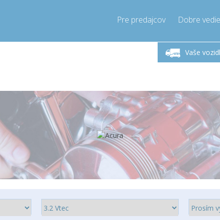
Pre predajcov
Dobre vedie
lok-Piatok 9-17h
Zavolajte teraz!
Pondel
+421905357897
Vaše vozid
+421905357897
pressor-express.sk
info@comp