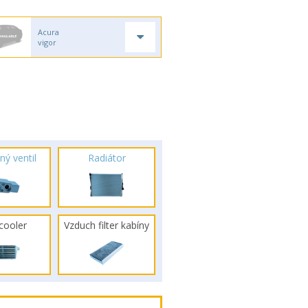
Acura
vigor
ný ventil
Radiátor
rcooler
Vzduch filter kabíny