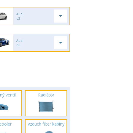
Audi
q3
Audi
r8
ný ventil
Radiátor
rcooler
Vzduch filter kabíny