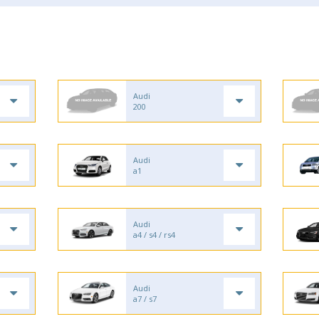
Audi
200
Audi
a1
Audi
a4 / s4 / rs4
Audi
a7 / s7