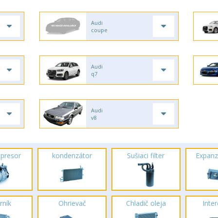
Audi
coupe
Audi
q7
Audi
v8
presor
kondenzátor
Sušiaci filter
Expanz
rník
Ohrievač
Chladič oleja
Inte