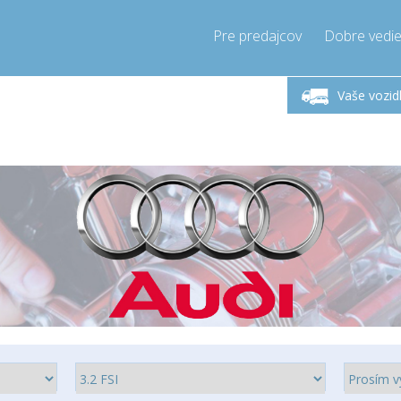
Pre predajcov
Dobre vedie
lok-Piatok 9-17h
Zavolajte teraz!
Pondel
+421905357897
Vaše vozid
+421905357897
pressor-express.sk
info@comp