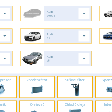
Audi
coupe
Audi
q7
Audi
v8
presor
kondenzátor
Sušiaci filter
Expanz
rník
Ohrievač
Chladič oleja
Inte