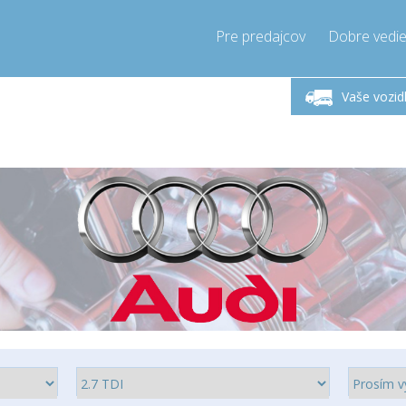
Pre predajcov
Dobre vedie
lok-Piatok 9-17h
Zavolajte teraz!
Pondel
+421905357897
Vaše vozid
+421905357897
pressor-express.sk
info@comp