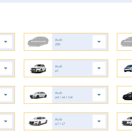
Audi
200
Audi
a1
Audi
a4 / s4 / rs4
Audi
a7 / s7