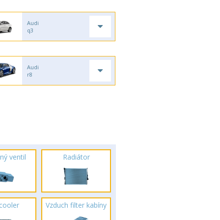
Audi
q3
Audi
r8
ný ventil
Radiátor
rcooler
Vzduch filter kabíny