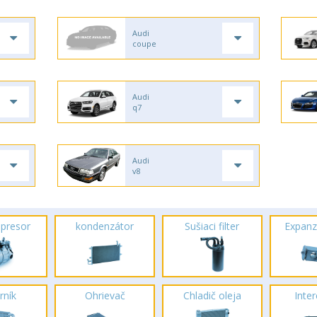
Audi
coupe
Audi
q7
Audi
v8
presor
kondenzátor
Sušiaci filter
Expanz
rník
Ohrievač
Chladič oleja
Inte