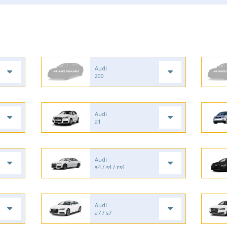
Audi
200
Audi
a1
Audi
a4 / s4 / rs4
Audi
a7 / s7