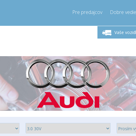
Pre predajcov
Dobre vedie
lok-Piatok 9-17h
Zavolajte teraz!
Pondel
+421905357897
Vaše vozid
+421905357897
pressor-express.sk
info@comp