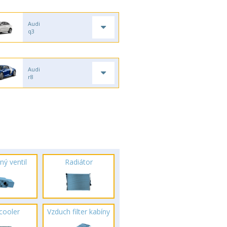
Audi
q3
Audi
r8
ný ventil
Radiátor
rcooler
Vzduch filter kabíny