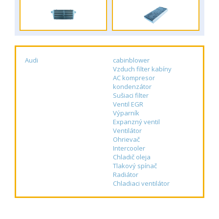
Audi
cabinblower
Vzduch filter kabíny
AC kompresor
kondenzátor
Sušiaci filter
Ventil EGR
Výparník
Expanzný ventil
Ventilátor
Ohrievač
Intercooler
Chladič oleja
Tlakový spínač
Radiátor
Chladiaci ventilátor