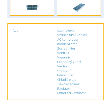
Audi
cabinblower
Vzduch filter kabíny
AC kompresor
kondenzátor
Sušiaci filter
Ventil EGR
Výparník
Expanzný ventil
Ventilátor
Ohrievač
Intercooler
Chladič oleja
Tlakový spínač
Radiátor
Chladiaci ventilátor