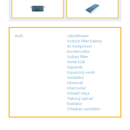
Audi
cabinblower
Vzduch filter kabíny
AC kompresor
kondenzátor
Sušiaci filter
Ventil EGR
Výparník
Expanzný ventil
Ventilátor
Ohrievač
Intercooler
Chladič oleja
Tlakový spínač
Radiátor
Chladiaci ventilátor