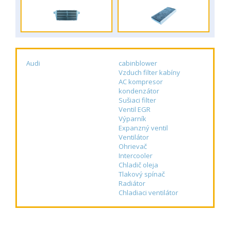
Audi
cabinblower
Vzduch filter kabíny
AC kompresor
kondenzátor
Sušiaci filter
Ventil EGR
Výparník
Expanzný ventil
Ventilátor
Ohrievač
Intercooler
Chladič oleja
Tlakový spínač
Radiátor
Chladiaci ventilátor