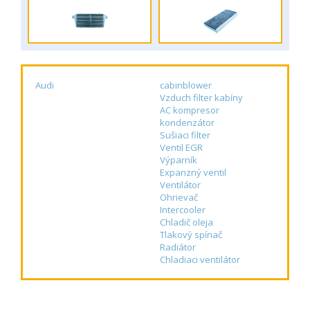
Audi
cabinblower
Vzduch filter kabíny
AC kompresor
kondenzátor
Sušiaci filter
Ventil EGR
Výparník
Expanzný ventil
Ventilátor
Ohrievač
Intercooler
Chladič oleja
Tlakový spínač
Radiátor
Chladiaci ventilátor