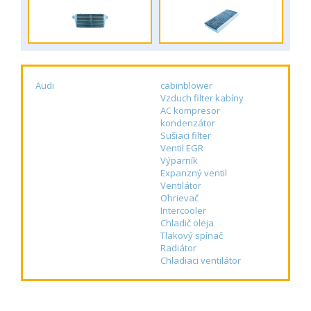
Audi
cabinblower
Vzduch filter kabíny
AC kompresor
kondenzátor
Sušiaci filter
Ventil EGR
Výparník
Expanzný ventil
Ventilátor
Ohrievač
Intercooler
Chladič oleja
Tlakový spínač
Radiátor
Chladiaci ventilátor