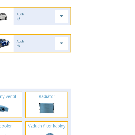
Audi
q3
Audi
r8
ný ventil
Radiátor
rcooler
Vzduch filter kabíny