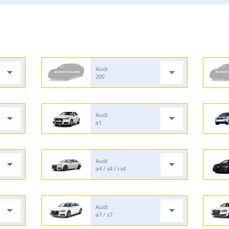
Audi
200
Audi
a1
Audi
a4 / s4 / rs4
Audi
a7 / s7