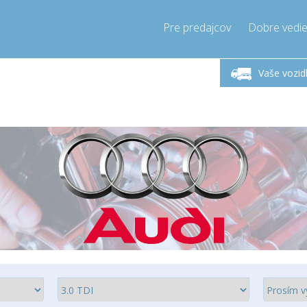
Pre predajcov
Dobre vedie
lok-Piatok 9-17h
Zavolajte teraz!
Pondel
+421905357897
Vaše vozid
+421905357897
pressor-express.sk
info@comp