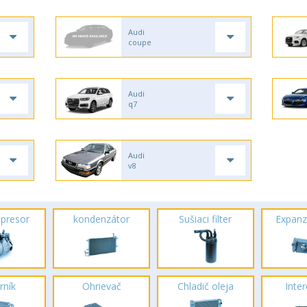
Audi
coupe
Audi
q7
Audi
v8
presor
kondenzátor
Sušiaci filter
Expanz
rník
Ohrievač
Chladič oleja
Inte