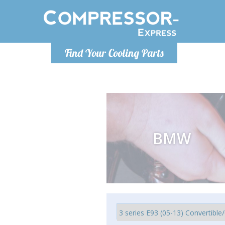
Pondelok-Piatok 9-17h
Find Your Cooling Parts
+421905357897
info@compressor-express.sk
BMW