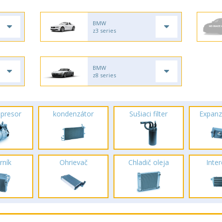
BMW
z3 series
BMW
z8 series
presor
kondenzátor
Sušiaci filter
Expanz
rník
Ohrievač
Chladič oleja
Inte