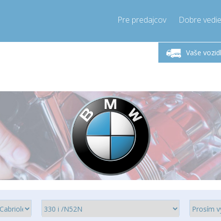
Pre predajcov
Dobre vedie
Zavolajte teraz!
Pondelok-Piatok 9-17h
+421905357897
Vaše vozid
+421905357897
info@compressor-express.sk