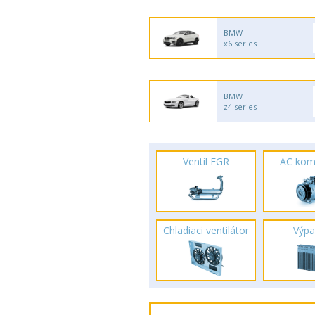
BMW
x6 series
BMW
z4 series
Ventil EGR
AC kom
Chladiaci ventilátor
Výpa