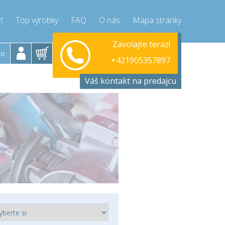
ť
Top výrobky
FAQ
O nás
Mapa stránky
Zavolajte teraz!
+421905357897
lo
+421905357897
Váš kontakt na predajcu