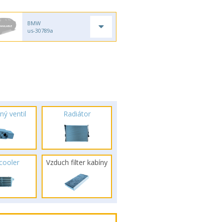
BMW
us-30789a
ný ventil
Radiátor
rcooler
Vzduch filter kabíny